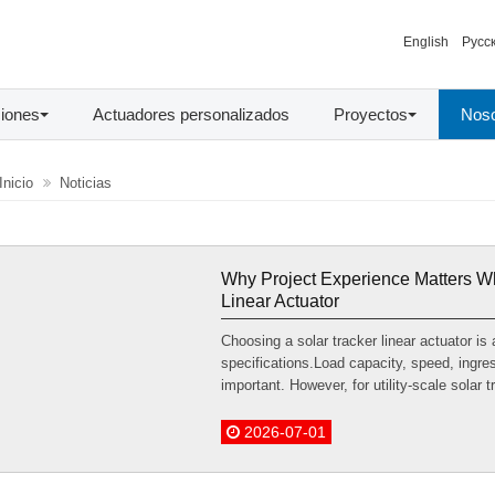
English
Русс
ciones
Actuadores personalizados
Proyectos
Noso
Inicio
Noticias
Why Project Experience Matters W
Linear Actuator
Choosing a solar tracker linear actuator i
specifications.Load capacity, speed, ingress
important. However, for utility-scale solar t
2026-07-01