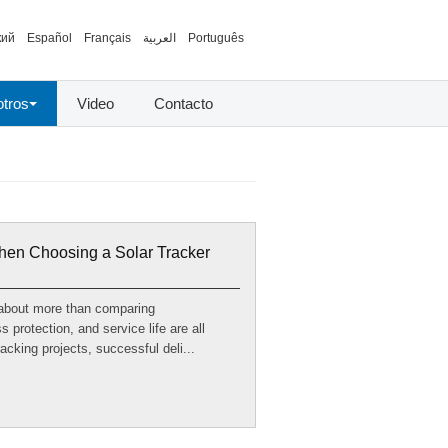
кий
Español
Français
العربية
Português
tros
Video
Contacto
hen Choosing a Solar Tracker
s about more than comparing
 protection, and service life are all
racking projects, successful deli...