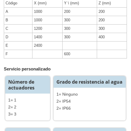
Código
X (mm)
Y \ (mm)
Z (mm)
A
1000
200
200
B
1000
300
200
C
1200
300
300
D
1400
300
400
E
2400
F
600
Servicio personalizado
Número de
Grado de resistencia al agua
actuadores
1= Ninguno
1= 1
2= IP54
2= 2
2= IP66
3= 3