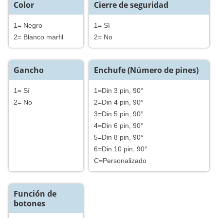
Color
Cierre de seguridad
1= Negro
1= Sí
2= Blanco marfil
2= No
Gancho
Enchufe (Número de pines)
1= Sí
1=Din 3 pin, 90°
2= No
2=Din 4 pin, 90°
3=Din 5 pin, 90°
4=Din 6 pin, 90°
5=Din 8 pin, 90°
6=Din 10 pin, 90°
C=Personalizado
Función de
botones