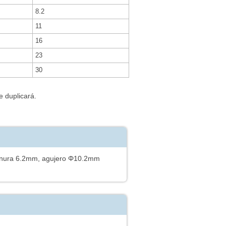
8.2
11
16
23
30
e duplicará.
 ranura 6.2mm, agujero Φ10.2mm