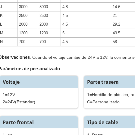
J
3000
3000
4.8
14.6
K
2500
2500
4.5
21
L
2000
2000
4.5
29.2
M
1200
1200
5
43.5
N
700
700
4.5
58
Observaciones
: Cuando el voltaje cambie de 24V a 12V, la corriente s
Parámetros de personalizado
Voltaje
Parte trasera
1=12V
1=Hordilla de plástico,
2=24V(Estándar)
C=Personalizado
Parte frontal
Tipo de cable