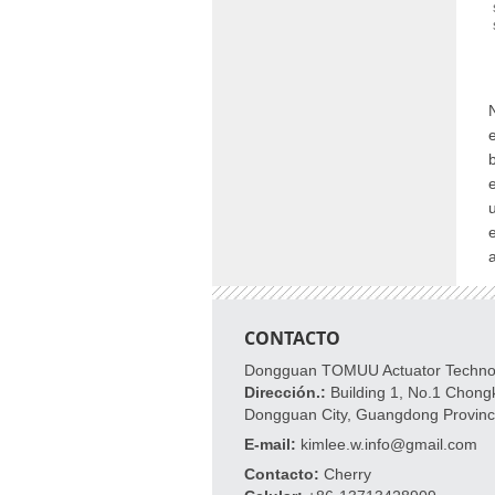
N
e
CONTACTO
Dongguan TOMUU Actuator Technolo
Dirección.:
Building 1, No.1 Chong
Dongguan City, Guangdong Provin
E-mail:
kimlee.w.info@gmail.com
Contacto:
Cherry