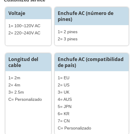
Voltaje
Enchufe AC (número de
pines)
1= 100~120V AC
1= 2 pines
2= 220~240V AC
2= 3 pines
Longitud del
Enchufe AC (compatibilidad
cable
de país)
1= 2m
1= EU
2= 4m
2= US
3= 2.5m
3= UK
C= Personalizado
4= AUS
5= JPN
6= KR
7= CN
C= Personalizado