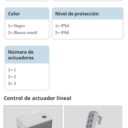
Color
Nivel de protección
1= Negro
1= IP54
2= Blanco marfil
2= IP66
Número de
actuadores
1= 1
2= 2
3= 3
Control de actuador lineal