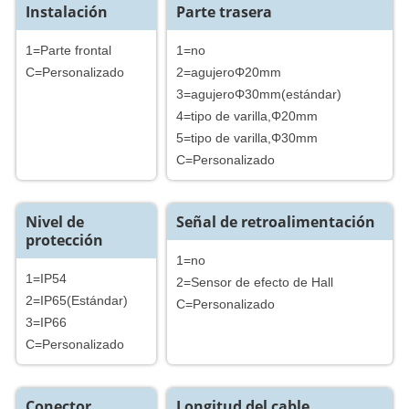
Instalación
Parte trasera
1=Parte frontal
1=no
C=Personalizado
2=agujeroΦ20mm
3=agujeroΦ30mm(estándar)
4=tipo de varilla,Φ20mm
5=tipo de varilla,Φ30mm
C=Personalizado
Nivel de
Señal de retroalimentación
protección
1=no
1=IP54
2=Sensor de efecto de Hall
2=IP65(Estándar)
C=Personalizado
3=IP66
C=Personalizado
Conector
Longitud del cable