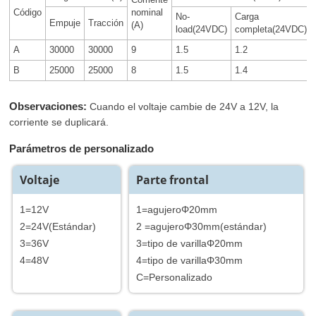
Código
nominal
No-
Carga
Empuje
Tracción
(A)
load(24VDC)
completa(24VDC)
A
30000
30000
9
1.5
1.2
B
25000
25000
8
1.5
1.4
Observaciones:
Cuando el voltaje cambie de 24V a 12V, la
corriente se duplicará.
Parámetros de personalizado
Voltaje
Parte frontal
1=12V
1=agujeroΦ20mm
2=24V(Estándar)
2 =agujeroΦ30mm(estándar)
3=36V
3=tipo de varillaΦ20mm
4=48V
4=tipo de varillaΦ30mm
C=Personalizado