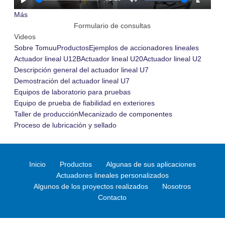
Play
Mute
Enter
Más
fullscre
Formulario de consultas
Videos
Sobre Tomuu
Productos
Ejemplos de accionadores lineales
Actuador lineal U12B
Actuador lineal U20
Actuador lineal U2
Descripción general del actuador lineal U7
Demostración del actuador lineal U7
Equipos de laboratorio para pruebas
Equipo de prueba de fiabilidad en exteriores
Taller de producción
Mecanizado de componentes
Proceso de lubricación y sellado
Inicio
Productos
Algunas de sus aplicaciones
Actuadores lineales personalizados
Algunos de los proyectos realizados
Nosotros
Contacto